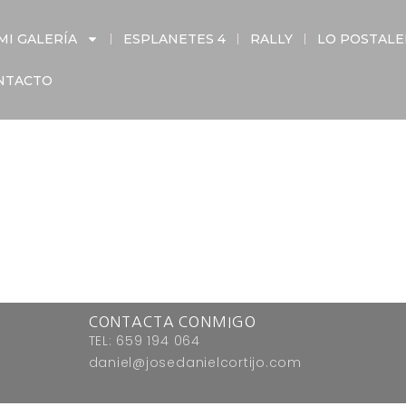
MI GALERÍA
ESPLANETES 4
RALLY
LO POSTAL
NTACTO
CONTACTA CONMIGO
TEL: 659 194 064
daniel@josedanielcortijo.com