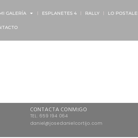
MI GALERÍA
ESPLANETES 4
RALLY
LO POSTAL
NTACTO
CONTACTA CONMIGO
TEL: 659 194 064
daniel@josedanielcortijo.com