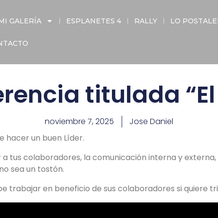
MI GALERÍA
ESPLANETES 4
RALLY
LO POSTAL
NTACTO
rencia titulada “El 
noviembre 7, 2025
Jose Daniel
e hacer un buen Líder.
a tus colaboradores, la comunicación interna y externa, 
no sea un tostón.
e trabajar en beneficio de sus colaboradores si quiere tri