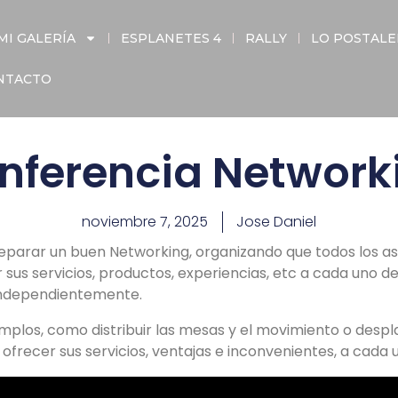
MI GALERÍA
ESPLANETES 4
RALLY
LO POSTAL
NTACTO
nferencia Network
noviembre 7, 2025
Jose Daniel
parar un buen Networking, organizando que todos los as
 sus servicios, productos, experiencias, etc a cada uno d
 independientemente.
mplos, como distribuir las mesas y el movimiento o despl
frecer sus servicios, ventajas e inconvenientes, a cada u